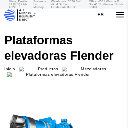
Miami, Florida
Envíenos
Warehouse: 3026 SW
Office: 4581 Weston Rd
+1 (855) 214-
Un
42nd St, Fort
Ste #105, Weston, Florida
4222
Mensaje
Lauderdale 33312
33331
ES
Plataformas
elevadoras Flender
Inicio
Productos
Mezcladores
Plataformas elevadoras Flender