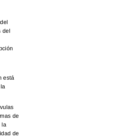
del
s del
opción
n está
la
lvulas
agmas de
 la
lidad de