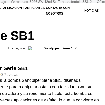
saje
Warehouse: 3026 SW 42nd St, Fort Lauderdale 33312
Offic
S
APLICACIÓN
FABRICANTES
CONTACTA CON
NOTICIAS
NOSOTROS
ie SB1
Diafragma
Sandpiper Serie SB1
r Serie SB1
0
Reviews
s la bomba Sandpiper Serie SB1, diseñada
ente para manipular asfalto con facilidad. Con su
n duradera y su rendimiento fiable, esta bomba es
iversas aplicaciones de asfalto, lo que la convierte en