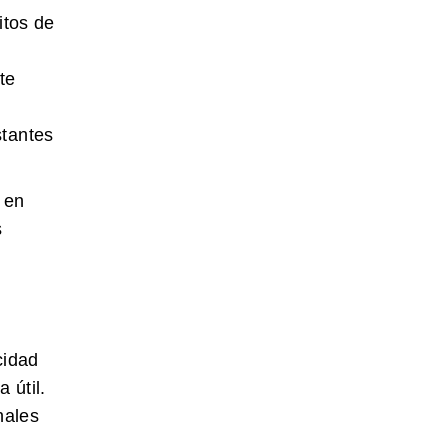
itos de
te
stantes
 en
s
cidad
 útil.
nales