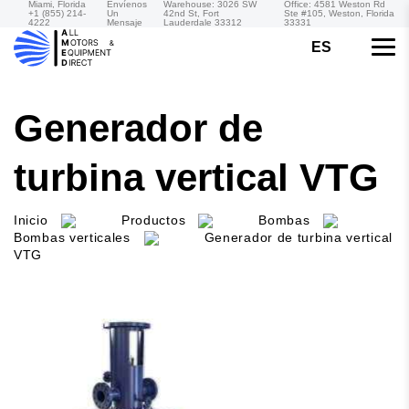
Miami, Florida
Envíenos
Warehouse: 3026 SW
Office: 4581 Weston Rd
+1 (855) 214-
Un
42nd St, Fort
Ste #105, Weston, Florida
4222
Mensaje
Lauderdale 33312
33331
ES
Generador de
turbina vertical VTG
Inicio
Productos
Bombas
Bombas verticales
Generador de turbina vertical
VTG