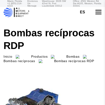
Miami, Florida
Envíenos
Warehouse: 3026 SW
Office: 4581 Weston Rd
+1 (855) 214-
Un
42nd St, Fort
Ste #105, Weston, Florida
4222
Mensaje
Lauderdale 33312
33331
ES
Bombas recíprocas
RDP
Inicio
Productos
Bombas
Bombas recíprocas
Bombas recíprocas RDP