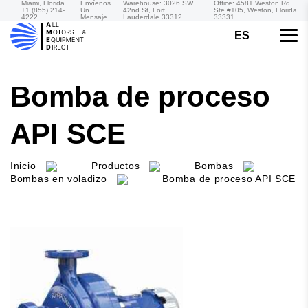
Miami, Florida
Envíenos
Warehouse: 3026 SW
Office: 4581 Weston Rd
+1 (855) 214-
Un
42nd St, Fort
Ste #105, Weston, Florida
4222
Mensaje
Lauderdale 33312
33331
ES
Bomba de proceso
API SCE
Inicio
Productos
Bombas
Bombas en voladizo
Bomba de proceso API SCE