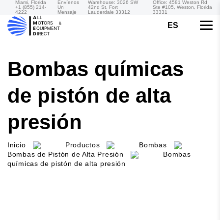
Miami, Florida
Envíenos
Warehouse: 3026 SW
Office: 4581 Weston Rd
+1 (855) 214-
Un
42nd St, Fort
Ste #105, Weston, Florida
4222
Mensaje
Lauderdale 33312
33331
ES
Bombas químicas
de pistón de alta
presión
Inicio
Productos
Bombas
Bombas de Pistón de Alta Presión
Bombas
químicas de pistón de alta presión