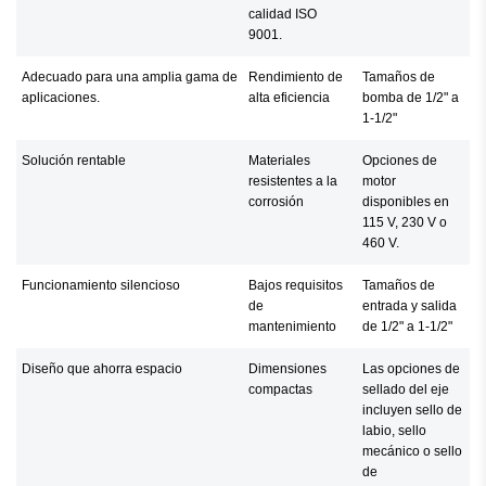
calidad ISO
9001.
Adecuado para una amplia gama de
Rendimiento de
Tamaños de
aplicaciones.
alta eficiencia
bomba de 1/2" a
1-1/2"
Solución rentable
Materiales
Opciones de
resistentes a la
motor
corrosión
disponibles en
115 V, 230 V o
460 V.
Funcionamiento silencioso
Bajos requisitos
Tamaños de
de
entrada y salida
mantenimiento
de 1/2" a 1-1/2"
Diseño que ahorra espacio
Dimensiones
Las opciones de
compactas
sellado del eje
incluyen sello de
labio, sello
mecánico o sello
de