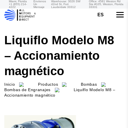
Miami, Florida
Envíenos
Warehouse: 3026 SW
Office: 4581 Weston Rd
+1 (855) 214-
Un
42nd St, Fort
Ste #105, Weston, Florida
4222
Mensaje
Lauderdale 33312
33331
ES
Liquiflo Modelo M8
– Accionamiento
magnético
Inicio
Productos
Bombas
Bombas de Engranajes
Liquiflo Modelo M8 –
Accionamiento magnético