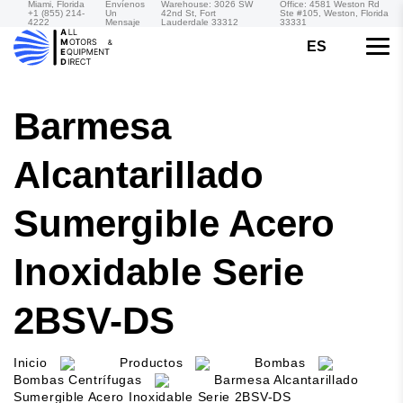
Miami, Florida
Envíenos
Warehouse: 3026 SW
Office: 4581 Weston Rd
+1 (855) 214-
Un
42nd St, Fort
Ste #105, Weston, Florida
4222
Mensaje
Lauderdale 33312
33331
ES
Barmesa
Alcantarillado
Sumergible Acero
Inoxidable Serie
2BSV-DS
Inicio
Productos
Bombas
Bombas Centrífugas
Barmesa Alcantarillado
Sumergible Acero Inoxidable Serie 2BSV-DS