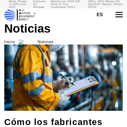
Miami, Florida
Envíenos
Warehouse: 3026 SW
Office: 4581 Weston Rd
+1 (855) 214-
Un
42nd St, Fort
Ste #105, Weston, Florida
4222
Mensaje
Lauderdale 33312
33331
ES
Noticias
Inicio
Noticias
Cómo los fabricantes