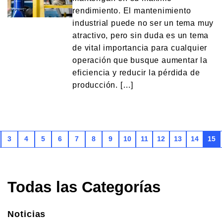
rendimiento. El mantenimiento
industrial puede no ser un tema muy
atractivo, pero sin duda es un tema
de vital importancia para cualquier
operación que busque aumentar la
eficiencia y reducir la pérdida de
producción. […]
3
4
5
6
7
8
9
10
11
12
13
14
15
Todas las Categorías
Noticias